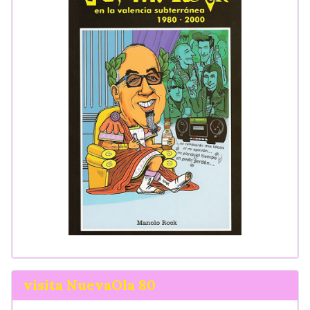
visita NuevaOla 80