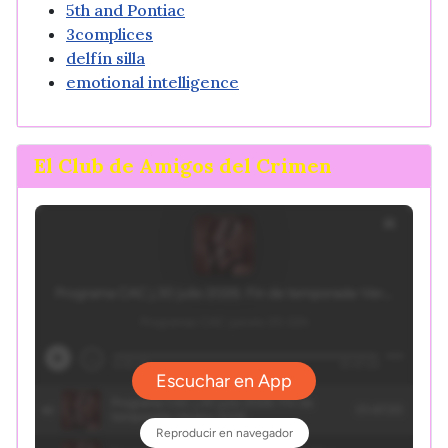
5th and Pontiac
3complices
delfín silla
emotional intelligence
El Club de Amigos del Crimen