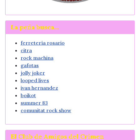
La peña busca...
ferretería rosario
citra
rock machina
gafotas
jolly joker
looped lives
ivan hernandez
boikot
summer 83
comunitat rock show
El Club de Amigos del Crimen