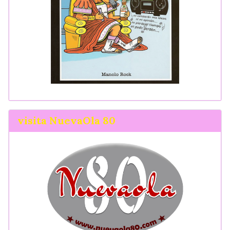
visita NuevaOla 80