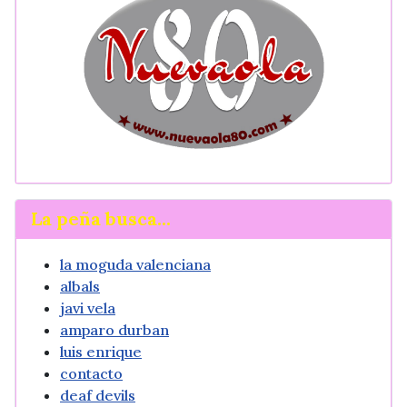
La peña busca...
la moguda valenciana
albals
javi vela
amparo durban
luis enrique
contacto
deaf devils