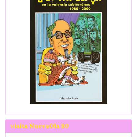
visita NuevaOla 80